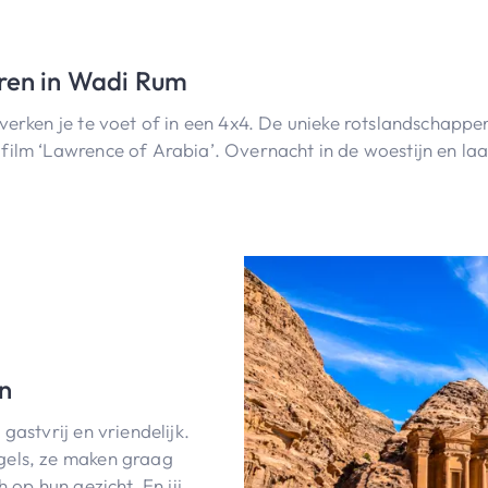
rren in Wadi Rum
verken je te voet of in een 4x4. De unieke rotslandschapp
film ‘Lawrence of Arabia’. Overnacht in de woestijn en la
n
gastvrij en vriendelijk.
gels, ze maken graag
 op hun gezicht. En jij