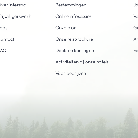
ver intersoc
Bestemmingen
Jo
rijwilligerswerk
Online infosessies
V
obs
Onze blog
Ge
ontact
Onze reisbrochure
An
FAQ
Deals en kortingen
V
Activiteiten bij onze hotels
Voor bedrijven