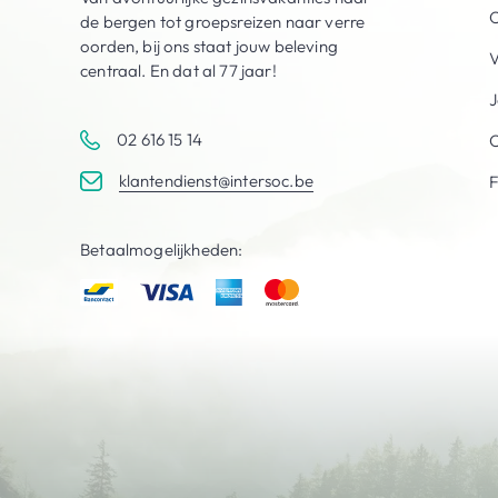
O
de bergen tot groepsreizen naar verre
oorden, bij ons staat jouw beleving
V
centraal. En dat al 77 jaar!
J
02 616 15 14
C
klantendienst@intersoc.be
Betaalmogelijkheden: