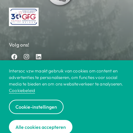
Volg ons!
Intersoc vzw maakt gebruik van cookies om content en
advertenties te personaliseren, om functies voor social
media te bieden en om ons websiteverkeer te analyseren.
Cookiebeleid
© 2025 Intersoc
Cookie-instellingen
Bestemmingen
Contact
Praktisch
Privacy
|
|
|
|
Cookiebeleid
Disclaimer
Reisvoorwaarden
|
|
|
Alle cookies accepteren
Voor bedrijven