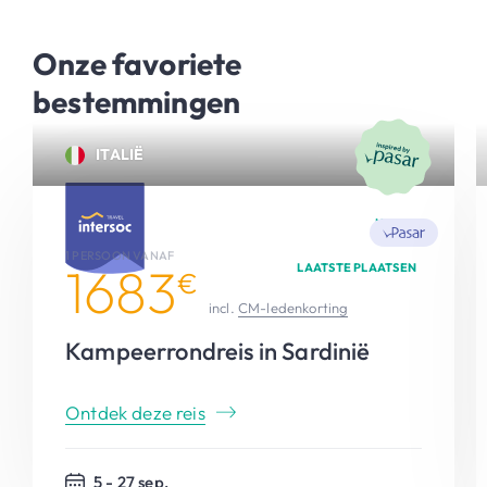
Onze favoriete
bestemmingen
ITALIË
NIEUW
1 PERSOON VANAF
1683
LAATSTE PLAATSEN
€
incl.
CM-ledenkorting
Kampeerrondreis in Sardinië
Ontdek deze reis
5 - 27 sep.