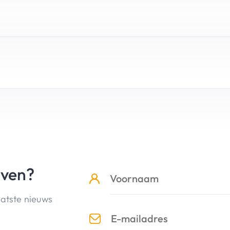
jven?
aatste nieuws