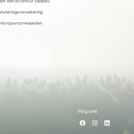
ef een avontuur cadeau
nuleringsverzekering
erkoopsvoorwaarden
Volg ons!