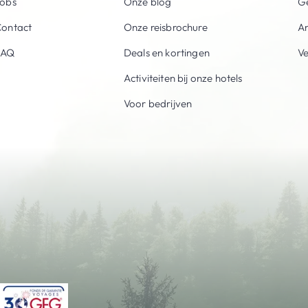
obs
Onze blog
Ge
ontact
Onze reisbrochure
An
FAQ
Deals en kortingen
V
Activiteiten bij onze hotels
Voor bedrijven