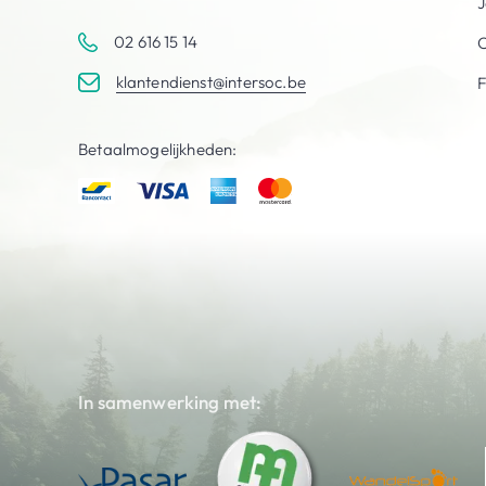
J
02 616 15 14
C
klantendienst@intersoc.be
Betaalmogelijkheden:
In samenwerking met: