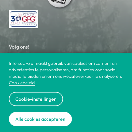
Volg ons!
Intersoc vzw maakt gebruik van cookies om content en
advertenties te personaliseren, om functies voor social
media te bieden en om ons websiteverkeer te analyseren.
Cookiebeleid
Cookie-instellingen
© 2025 Intersoc
Bestemmingen
Contact
Praktisch
Privacy
|
|
|
|
Alle cookies accepteren
Cookiebeleid
Disclaimer
Reisvoorwaarden
|
|
|
Voor bedrijven